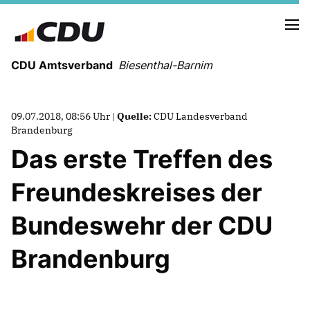
CDU Amtsverband
Biesenthal-Barnim
CDU - SOCIAL-MEDIA
09.07.2018, 08:56 Uhr |
Quelle:
CDU Landesverband
Brandenburg
Das erste Treffen des
AKTUELLE TERMINE
Freundeskreises der
Wahlprogramm der CDU Biesenthal
Bundeswehr der CDU
Brandenburg
VORSTAND
UNSERE MANDATSTRÄGER IN BIESENTHAL
UNSERE MANDATSTRÄGER IN MARIENWERDER
MITGLIEDER IM KREISVORSTAND