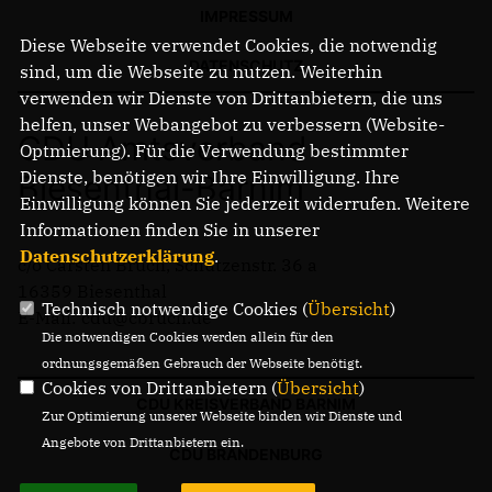
IMPRESSUM
Diese Webseite verwendet Cookies, die notwendig
DATENSCHUTZ
sind, um die Webseite zu nutzen. Weiterhin
verwenden wir Dienste von Drittanbietern, die uns
helfen, unser Webangebot zu verbessern (Website-
CDU Amtsverband
Optmierung). Für die Verwendung bestimmter
Dienste, benötigen wir Ihre Einwilligung. Ihre
Biesenthal-Barnim
Einwilligung können Sie jederzeit widerrufen. Weitere
Informationen finden Sie in unserer
Datenschutzerklärung
.
c/o Carsten Bruch, Schützenstr. 36 a
16359 Biesenthal
Technisch notwendige Cookies (
Übersicht
)
E-Mail: cdu@cbruch.de
Die notwendigen Cookies werden allein für den
ordnungsgemäßen Gebrauch der Webseite benötigt.
Cookies von Drittanbietern (
Übersicht
)
CDU KREISVERBAND BARNIM
Zur Optimierung unserer Webseite binden wir Dienste und
Angebote von Drittanbietern ein.
CDU BRANDENBURG